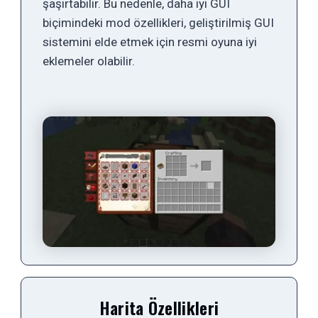
şaşırtabilir. Bu nedenle, daha iyi GUI
biçimindeki mod özellikleri, geliştirilmiş GUI
sistemini elde etmek için resmi oyuna iyi
eklemeler olabilir.
Harita Özellikleri