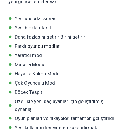
yeni güncellemeler var.
Yeni unsurlar sunar
Yeni blokları tanıtır
Daha fazlasını getirir Birini getirir
Farklı
oyuncu modları
Yaratıcı mod
Macera Modu
Hayatta Kalma Modu
Çok Oyunculu Mod
Böcek Tespiti
Özellikle yeni başlayanlar için geliştirilmiş
oynanış
Oyun planları ve hikayeleri tamamen geliştirildi
Yeni kullanıcı deneyimleri kazandırmak