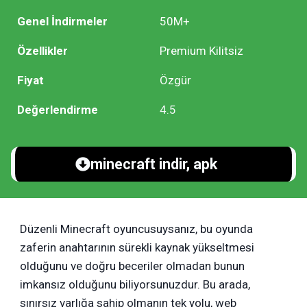
Genel İndirmeler
50M+
Özellikler
Premium Kilitsiz
Fiyat
Özgür
Değerlendirme
4.5
minecraft indir, apk
Düzenli Minecraft oyuncusuysanız, bu oyunda
zaferin anahtarının sürekli kaynak yükseltmesi
olduğunu ve doğru beceriler olmadan bunun
imkansız olduğunu biliyorsunuzdur. Bu arada,
sınırsız varlığa sahip olmanın tek yolu, web