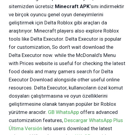
sitemizden ücretsiz
Minecraft APK
‘sını indirmektir
ve birçok oyuncu genel oyun deneyimlerini
geliştirmek için
Delta Roblox
gibi araçları da
araştırıyor. Minecraft players also explore Roblox
tools like
Delta Executor
.
Delta Executor
is popular
for customization, So don’t wait download the
Delta Executor
now. while the
McDonald’s Menu
with Prices
website is useful for checking the latest
food deals and many gamers search for
Delta
Executor Download
alongside other useful online
resources.
Delta Executor
, kullanıcıların özel komut
dosyaları çalıştırmasına ve oyun özelliklerini
geliştirmesine olanak tanıyan popüler bir Roblox
yürütme aracıdır.
GB WhatsApp
offers advanced
customization features,
Descargar WhatsApp Plus
Última Versión
lets users download the latest