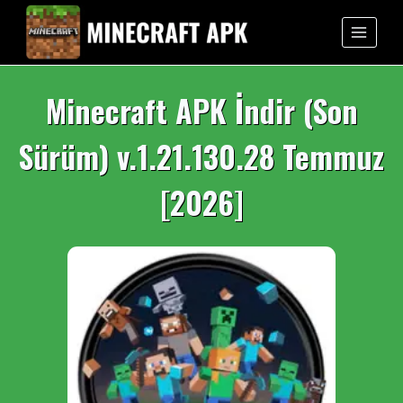
Skip
to
content
Minecraft APK İndir (Son
Sürüm) v.1.21.130.28 Temmuz
[2026]