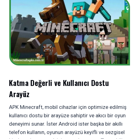
Katma Değerli ve Kullanıcı Dostu
Arayüz
APK Minecraft, mobil cihazlar için optimize edilmiş
kullanıcı dostu bir arayüze sahiptir ve akıcı bir oyun
deneyimi sunar. İster Android ister başka bir akıllı
telefon kullanın, oyunun arayüzü keyifli ve sezgisel