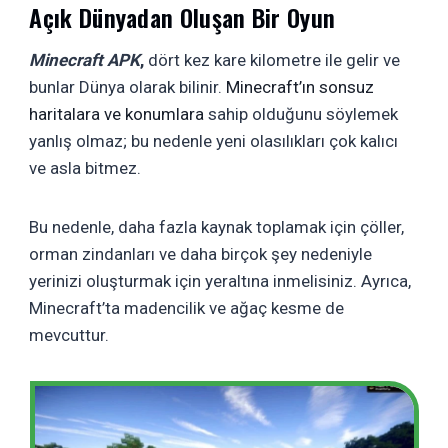
Açık Dünyadan Oluşan Bir Oyun
Minecraft APK
,
dört kez kare kilometre ile gelir ve
bunlar Dünya olarak bilinir.
Minecraft’ın sonsuz
haritalara ve konumlara
sahip olduğunu söylemek
yanlış olmaz; bu nedenle yeni olasılıkları çok kalıcı
ve asla bitmez.
Bu nedenle, daha fazla kaynak toplamak için çöller,
orman zindanları ve daha birçok şey nedeniyle
yerinizi oluşturmak için yeraltına inmelisiniz. Ayrıca,
Minecraft’ta madencilik ve ağaç kesme de
mevcuttur.