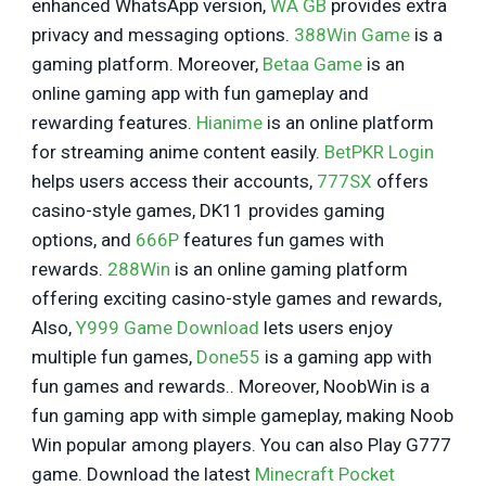
enhanced WhatsApp version,
WA GB
provides extra
privacy and messaging options.
388Win Game
is a
gaming platform. Moreover,
Betaa Game
is an
online gaming app with fun gameplay and
rewarding features.
Hianime
is an online platform
for streaming anime content easily.
BetPKR Login
helps users access their accounts,
777SX
offers
casino-style games,
DK11
provides gaming
options, and
666P
features fun games with
rewards.
288Win
is an online gaming platform
offering exciting casino-style games and rewards,
Also,
Y999 Game Download
lets users enjoy
multiple fun games,
Done55
is a gaming app with
fun games and rewards.. Moreover,
NoobWin
is a
fun gaming app with simple gameplay, making
Noob
Win
popular among players. You can also Play
G777
game. Download the latest
Minecraft Pocket