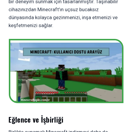
bir deneyim sunmak için tasarlanmıştır. Taşınabilir
cihazınızdan Minecraft’ın uçsuz bucaksız
dünyasında kolayca gezinmenizi, inşa etmenizi ve
keşfetmenizi sağlar.
Eğlence ve İşbirliği
Birlikte oynamak Minecraft indirmeyi daha da