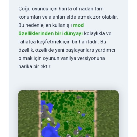
Çoğu oyuncu için harita olmadan tam
konumları ve alanları elde etmek zor olabilir.
Bu nedenle, en kullanışlı
mod
özelliklerinden biri dünyayı
kolaylıkla ve
rahatça keşfetmek için bir haritadır. Bu
özellik, özellikle yeni başlayanlara yardımcı
olmak için oyunun vanilya versiyonuna
harika bir ektir.