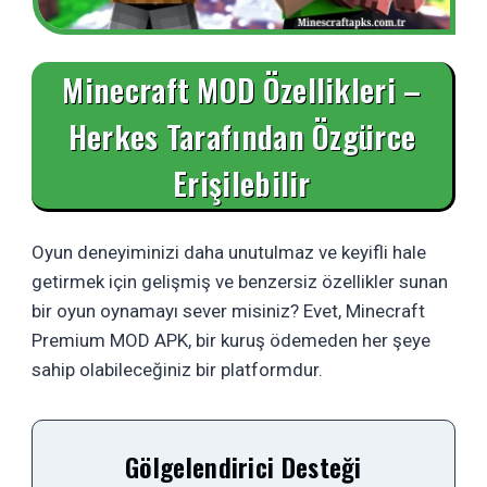
Minecraft MOD Özellikleri –
Herkes Tarafından Özgürce
Erişilebilir
Oyun deneyiminizi daha unutulmaz ve keyifli hale
getirmek için gelişmiş ve benzersiz özellikler sunan
bir oyun oynamayı sever misiniz? Evet, Minecraft
Premium MOD APK, bir kuruş ödemeden her şeye
sahip olabileceğiniz bir platformdur.
Gölgelendirici Desteği