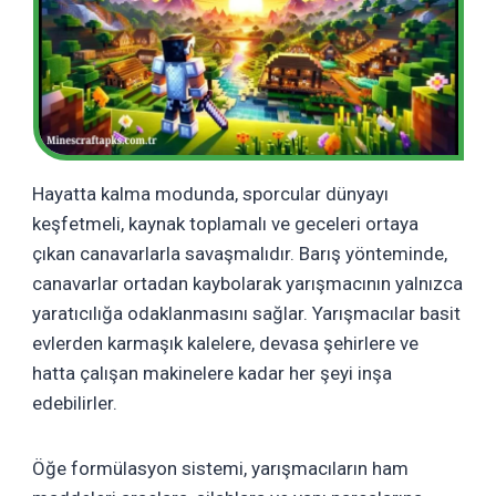
Hayatta kalma modunda, sporcular dünyayı
keşfetmeli, kaynak toplamalı ve geceleri ortaya
çıkan canavarlarla savaşmalıdır. Barış yönteminde,
canavarlar ortadan kaybolarak yarışmacının yalnızca
yaratıcılığa odaklanmasını sağlar. Yarışmacılar basit
evlerden karmaşık kalelere, devasa şehirlere ve
hatta çalışan makinelere kadar her şeyi inşa
edebilirler.
Öğe formülasyon sistemi, yarışmacıların ham