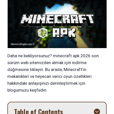
Daha ne bekliyorsunuz? minecraft apk 2026 son
sürüm​ web sitemizden almak için indirme
düğmesine tıklayın. Bu arada, Minecraft’ın
mekanikleri ve heyecan verici oyun özellikleri
hakkındaki anlayışınızı derinleştirmek için
blogumuzu keşfedin.
Table of Contents