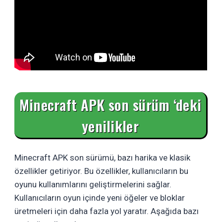
Minecraft APK son sürüm ‘deki
yenilikler
Minecraft APK son sürümü, bazı harika ve klasik
özellikler getiriyor. Bu özellikler, kullanıcıların bu
oyunu kullanımlarını geliştirmelerini sağlar.
Kullanıcıların oyun içinde yeni öğeler ve bloklar
üretmeleri için daha fazla yol yaratır. Aşağıda bazı