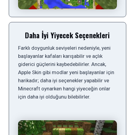
Daha İyi Yiyecek Seçenekleri
Farklı doygunluk seviyeleri nedeniyle, yeni
başlayanlar kafaları karışabilir ve açlık
giderici güçlerini kaybedebilirler. Ancak,
Apple Skin gibi modlar yeni başlayanlar için
harikadır; daha iyi seçenekler yapabilir ve
Minecraft oynarken hangi yiyeceğin onlar
için daha iyi olduğunu bilebilirler.